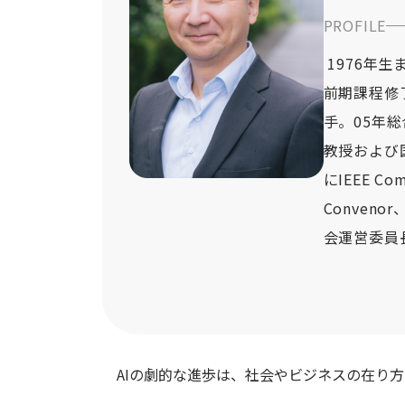
PROFILE
1976年
前期課程修
手。05年
教授および
にIEEE Com
Conve
会運営委員長
AIの劇的な進歩は、社会やビジネスの在り方