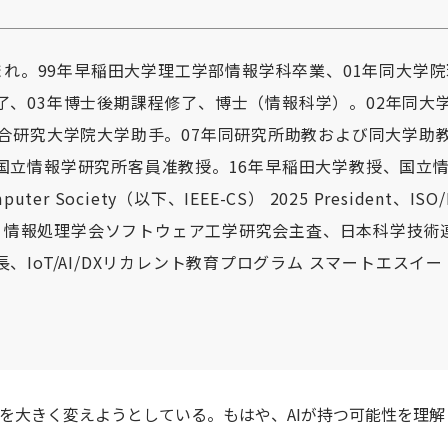
生まれ。99年早稲田大学理工学部情報学科卒業、01年同大学
了
、
03年博士後期課程修了、博士（情報科学）。02年同大
総合研究大学院大学助手。07年同研究所助教および同大学助
国立情報学研究所客員准教授。16年早稲田大学教授、国立
puter Society
（以下、IEEE-CS）
2025 President、ISO/
nor、情報処理学会ソフトウェア工学研究会主査、日本科学技
、IoT/AI/DXリカレント教育プログラム スマートエスイー（
を大きく変えようとしている。もはや、AIが持つ可能性を理